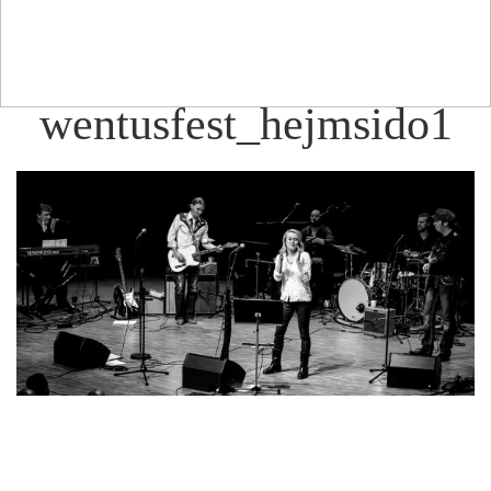
wentusfest_hejmsido1